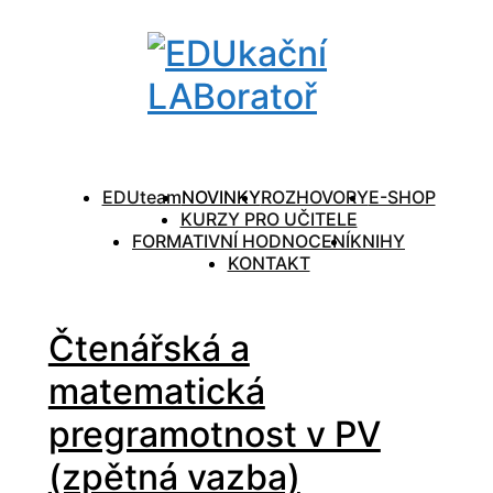
EDUteam
NOVINKY
ROZHOVORY
E-SHOP
KURZY PRO UČITELE
FORMATIVNÍ HODNOCENÍ
KNIHY
KONTAKT
Čtenářská a
matematická
pregramotnost v PV
(zpětná vazba)