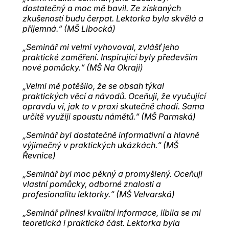
dostatečný a moc mě bavil. Ze získaných
zkušeností budu čerpat. Lektorka byla skvělá a
příjemná.“ (MŠ Libocká)
„Seminář mi velmi vyhovoval, zvlášť jeho
praktické zaměření. Inspirující byly především
nové pomůcky.“ (MŠ Na Okraji)
„Velmi mě potěšilo, že se obsah týkal
praktických věcí a návodů. Oceňuji, že vyučující
opravdu ví, jak to v praxi skutečně chodí. Sama
určitě využiji spoustu námětů.“ (MŠ Parmská)
„Seminář byl dostatečně informativní a hlavně
výjimečný v praktických ukázkách.“ (MŠ
Řevnice)
„Seminář byl moc pěkný a promyšlený. Oceňuji
vlastní pomůcky, odborné znalosti a
profesionalitu lektorky.“ (MŠ Velvarská)
„Seminář přinesl kvalitní informace, líbila se mi
teoretická i praktická část. Lektorka byla