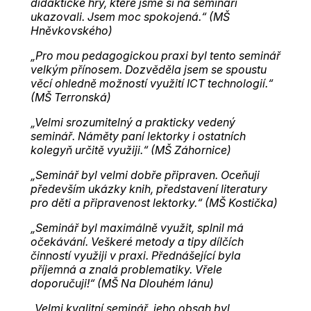
didaktické hry, které jsme si na semináři
ukazovali. Jsem moc spokojená.“ (MŠ
Hněvkovského)
„Pro mou pedagogickou praxi byl tento seminář
velkým přínosem. Dozvěděla jsem se spoustu
věcí ohledně možností využití ICT technologií.“
(MŠ Terronská)
„Velmi srozumitelný a prakticky vedený
seminář. Náměty paní lektorky i ostatních
kolegyň určitě využiji.“ (MŠ Záhornice)
„Seminář byl velmi dobře připraven. Oceňuji
především ukázky knih, představení literatury
pro děti a připravenost lektorky.“ (MŠ Kostička)
„Seminář byl maximálně využit, splnil má
očekávání. Veškeré metody a tipy dílčích
činností využiji v praxi. Přednášející byla
příjemná a znalá problematiky. Vřele
doporučuji!“ (MŠ Na Dlouhém lánu)
„Velmi kvalitní seminář, jeho obsah byl