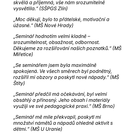
skvělá a příjemná, vše nám srozumitelně
vysvětlila.“ (SŠPGS Zlín)
„Moc děkuji, bylo to přátelské, motivační a
úžasné.“ (MŠ Nové Hrady)
„Seminář hodnotím velmi kladně –
srozumitelnost, obsažnost, odbornost.
Děkujeme za rozšiřování našich poznatků.“ (MŠ
Miřetice)
„Se seminářem jsem byla maximálně
spokojená. Ve všech směrech byl podnětný,
rozšířil mi obzory a poskytl nové nápady.“ (MŠ
Štíty)
„Seminář předčil má očekávání, byl velmi
obsáhlý a přínosný. Jeho obsah i materiály
využiji ve své pedagogické praxi.“ (MŠ Brno)
„Seminář mě mile překvapil, poskytl mi
množství námětů a nápadů ohledně aktivit s
dětmi.“ (MŠ U Uranie)