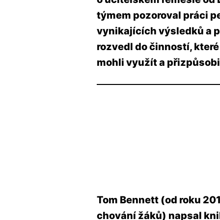
týmem pozoroval práci pe
vynikajících výsledků a 
rozvedl do činností, kter
mohli využít a přizpůsobi
Tom Bennett (od roku 201
chování žáků) napsal kni