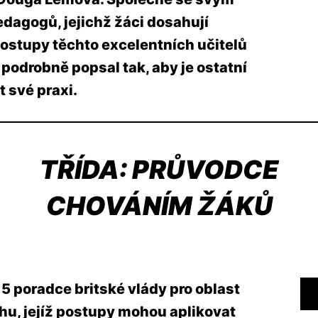
dagogů, jejichž žáci dosahují
postupy těchto excelentních učitelů
é podrobně popsal tak, aby je ostatní
t své praxi.
TŘÍDA: PRŮVODCE
CHOVÁNÍM ŽÁKŮ
5 poradce britské vlády pro oblast
hu, jejíž postupy mohou aplikovat