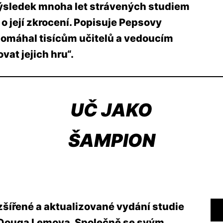
výsledek mnoha let strávených studiem
o její zkrocení. Popisuje Pepsovy
pomáhal tisícům učitelů a vedoucím
at jejich hru“.
UČ JAKO
ŠAMPION
zšířené a aktualizované vydání studie
 Douga Lemova. Společně se svým