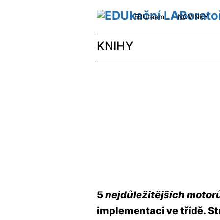
EDUteam
NOVINKY
KNIHY
5
nejdůležitějších
motor
implementaci ve třídě. St