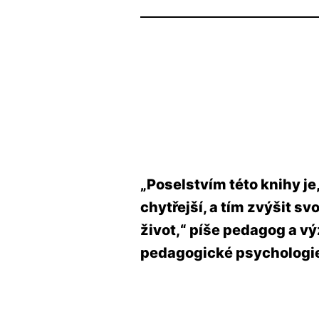
„Poselstvím této knihy je
chytřejší, a tím zvýšit s
život,“ píše pedagog a v
pedagogické psychologie