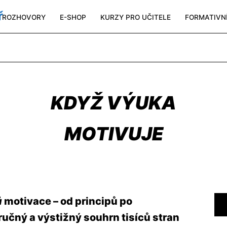
ROZHOVORY
E-SHOP
KURZY PRO UČITELE
FORMATIVN
KDYŽ VÝUKA
MOTIVUJE
ů
motivace – od principů po
ručný a výstižný souhrn tisíců stran