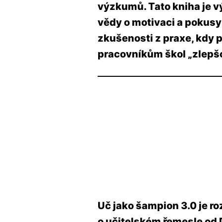
výzkumů. Tato kniha je 
vědy o motivaci a pokusy 
zkušenosti z praxe, kdy 
pracovníkům škol „zlepšov
Uč jako šampion 3.0 je ro
o učitelském řemesle od