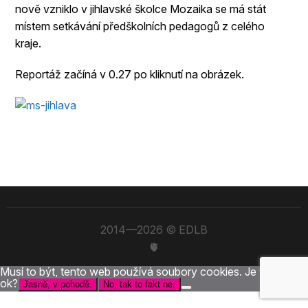
nově vzniklo v jihlavské školce Mozaika se má stát
místem setkávání předškolních pedagogů z celého
kraje.
Reportáž začíná v 0.27 po kliknutí na obrázek.
2014—2026 © EDLB
🫀
Musí to být, tento web používá soubory cookies. Je to po vás
ok?
Jasně, v pohodě.
No, tak to fakt ne.