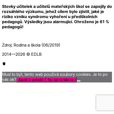
Stovky učitelek a učitelů mateřských škol se zapojily do
rozsáhlého výzkumu, jehož cílem bylo zjistit, jaké je
riziko vzniku syndromu vyhoření u předškolních
pedagogů. Výsledky jsou alarmující. Ohroženo je 61 %
pedagogů!
Zdroj: Rodina a škola (06/2019)
2014—2026 © EDLB
🫀
Musí to být, tento web používá soubory cookies. Je to po
vás ok?
Jasně, v pohodě.
No, tak to fakt ne.