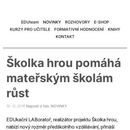
EDUteam
NOVINKY
ROZHOVORY
E-SHOP
KURZY PRO UČITELE
FORMATIVNÍ HODNOCENÍ
KNIHY
KONTAKT
Školka hrou pomáhá
mateřským školám
růst
16. 12. 2016
Napsali o nás
,
NOVINKY
EDUkační LABoratoř, realizátor projektu Školka hrou,
nabízí nový rozměr předškolního vzdělávání, přináší