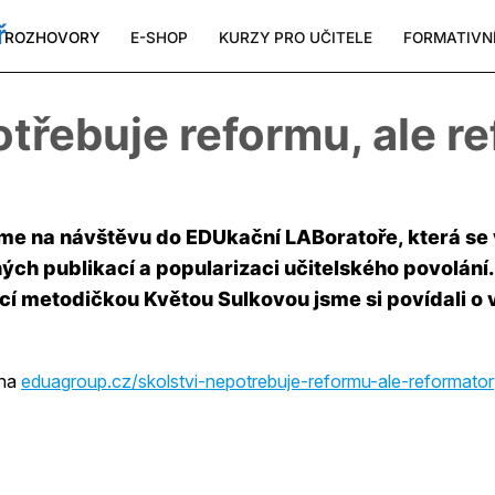
ROZHOVORY
E-SHOP
KURZY PRO UČITELE
FORMATIVN
otřebuje reformu, ale r
me na návštěvu do EDUkační LABoratoře, která se 
h publikací a popularizaci učitelského povolání.
í metodičkou Květou Sulkovou jsme si povídali o
 na
eduagroup.cz/skolstvi-nepotrebuje-reformu-ale-reformato