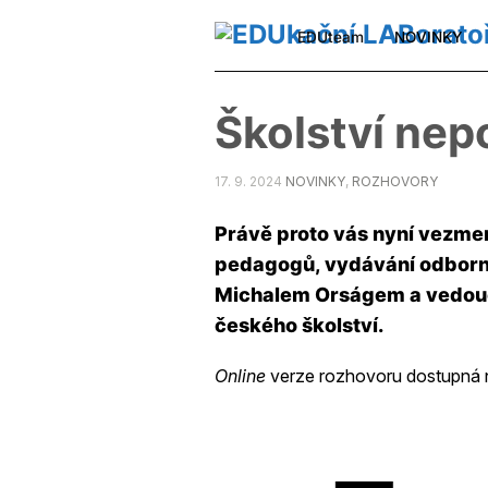
EDUteam
NOVINKY
Školství nep
17. 9. 2024
NOVINKY
,
ROZHOVORY
Právě proto vás nyní vezme
pedagogů, vydávání odbornýc
Michalem Orságem a vedouc
českého školství.
Online
verze rozhovoru dostupná