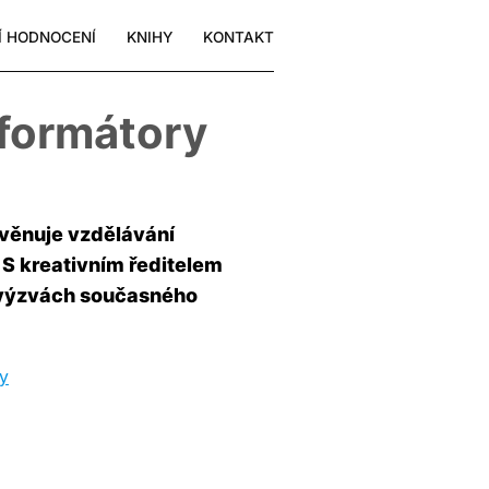
Í HODNOCENÍ
KNIHY
KONTAKT
eformátory
věnuje vzdělávání
 S kreativním ředitelem
 výzvách současného
ry