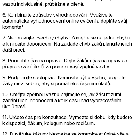
vazbu individuálně, průběžně a cíleně.
6. Kombinujte způsoby vyhodnocování: Využívejte
automatické vyhodnocování online cvičení a doplňte svůj
komentář.
7. Neopravujte všechny chyby: Zaměřte se na jednu chybu
a k ní dejte doporučení. Na základě chyb žáků plánujte jejich
další práci.
8. Ponechte čas na opravu: Dejte žákům čas na opravu a
přepracování úkolů za pomoci vaší zpětné vazby.
9. Podporujte spolupráci: Nemusíte být u všeho, propojte
žáky mezi sebou, aby si pomáhali s řešením úkolů.
10. Chtějte zpětnou vazbu Zajímejte se, jak žáci rozumí
zadání úloh, hodnocení a kolik času nad vypracováním
úkolů tráví.
11. Určete čas pro konzultace: Vymezte si dobu, kdy budete
k dispozici, žákům, kolegům nebo rodičům.
12. Důvěřujte žákům: Nesnažte se kontrolovat úplně vše a