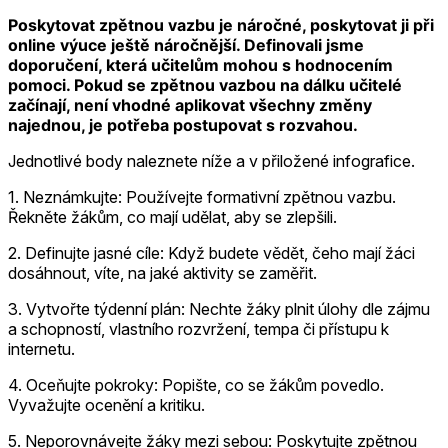
Poskytovat zpětnou vazbu je náročné, poskytovat ji při
online výuce ještě náročnější. Definovali jsme
doporučení, která učitelům mohou s hodnocením
pomoci. Pokud se zpětnou vazbou na dálku učitelé
začínají, není vhodné aplikovat všechny změny
najednou, je potřeba postupovat s rozvahou.
Jednotlivé body naleznete níže a v přiložené infografice.
1. Neznámkujte: Používejte formativní zpětnou vazbu.
Řekněte žákům, co mají udělat, aby se zlepšili.
2. Definujte jasné cíle: Když budete vědět, čeho mají žáci
dosáhnout, víte, na jaké aktivity se zaměřit.
3. Vytvořte týdenní plán: Nechte žáky plnit úlohy dle zájmu
a schopností, vlastního rozvržení, tempa či přístupu k
internetu.
4. Oceňujte pokroky: Popište, co se žákům povedlo.
Vyvažujte ocenění a kritiku.
5. Neporovnávejte žáky mezi sebou: Poskytujte zpětnou