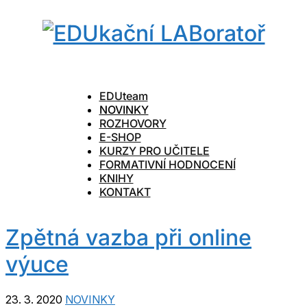
EDUteam
NOVINKY
ROZHOVORY
E-SHOP
KURZY PRO UČITELE
FORMATIVNÍ HODNOCENÍ
KNIHY
KONTAKT
Zpětná vazba při online
výuce
23. 3. 2020
NOVINKY