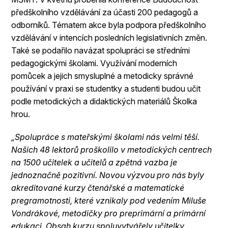
předškolního vzdělávání za účasti 200 pedagogů a
odborníků. Tématem akce byla podpora předškolního
vzdělávání v intencích posledních legislativních změn.
Také se podařilo navázat spolupráci se středními
pedagogickými školami. Využívání moderních
pomůcek a jejich smysluplné a metodicky správné
používání v praxi se studentky a studenti budou učit
podle metodických a didaktických materiálů Školka
hrou.
„Spolupráce s mateřskými školami nás velmi těší.
Našich 48 lektorů proškolilo v metodických centrech
na 1500 učitelek a učitelů a zpětná vazba je
jednoznačně pozitivní. Novou výzvou pro nás byly
akreditované kurzy čtenářské a matematické
pregramotnosti, které vznikaly pod vedením Miluše
Vondrákové, metodičky pro preprimární a primární
edukaci. Obsah kurzu spoluvytvářely učitelky