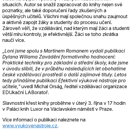
situacích. Autor se snažil zapracovat do knihy nejen své
poznatky, ale také doporučení řady zkušených a
úspěšných učitelů. Všichni mají společnou snahu zaujmout
a aktivně zapojit žáky a studenty do procesu učení.
Zároveň věří, že vzdělávání, nad kterým mají žáci a studenti
větší míru kontroly, je efektivnější. Žáci se toho zkrátka
naučí více.
„Loni jsme spolu s Martinem Romanem vydali publikaci
Dylana Wiliama Zavádění formativního hodnocení:
Praktické techniky pro základní a střední školy, kde jsme
v úvodu slíbili, že v průběhu následujících let obohatíme
české vzdělávací prostředí o další zajímavé tituly. Letos
tedy přinášíme publikaci Efektivní výukové nástroje pro
učitele,“
uvedl Michal Orság, ředitel vzdělávací organizace
EDUkační LABoratoř.
Slavnostní křest knihy proběhne v úterý 3. října v 17 hodin
v Paláci knih Luxor na Václavském náměstí v Praze.
Více informací o publikaci naleznete na
www.vyukovenastroje.cz
.