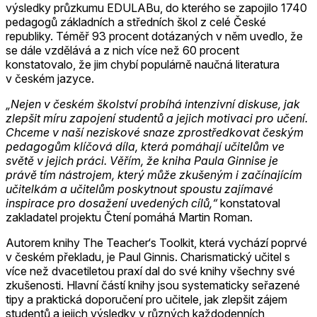
výsledky průzkumu EDULABu, do kterého se zapojilo 1740
pedagogů základních a středních škol z celé České
republiky. Téměř 93 procent dotázaných v něm uvedlo, že
se dále vzdělává a z nich více než 60 procent
konstatovalo, že jim chybí populárně naučná literatura
v českém jazyce.
„Nejen v českém školství probíhá intenzivní diskuse, jak
zlepšit míru zapojení studentů a jejich motivaci pro učení.
Chceme v naší neziskové snaze zprostředkovat českým
pedagogům klíčová díla, která pomáhají učitelům ve
světě v jejich práci. Věřím, že kniha Paula Ginnise je
právě tím nástrojem, který může zkušeným i začínajícím
učitelkám a učitelům poskytnout spoustu zajímavé
inspirace pro dosažení uvedených cílů,“
konstatoval
zakladatel projektu Čtení pomáhá Martin Roman.
Autorem knihy The Teacher‘s Toolkit, která vychází poprvé
v českém překladu, je Paul Ginnis. Charismatický učitel s
více než dvacetiletou praxí dal do své knihy všechny své
zkušenosti. Hlavní částí knihy jsou systematicky seřazené
tipy a praktická doporučení pro učitele, jak zlepšit zájem
studentů a jejich výsledky v různých každodenních