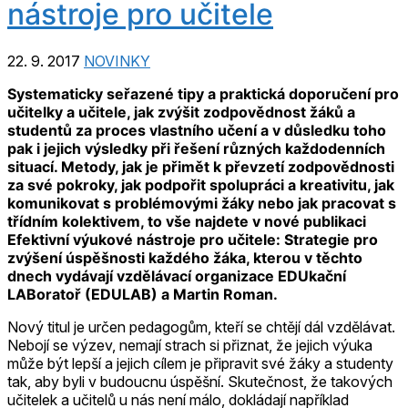
nástroje pro učitele
22. 9. 2017
NOVINKY
Systematicky seřazené tipy a praktická doporučení pro
učitelky a učitele, jak zvýšit zodpovědnost žáků a
studentů za proces vlastního učení a v důsledku toho
pak i jejich výsledky při řešení různých každodenních
situací. Metody, jak je přimět k převzetí zodpovědnosti
za své pokroky, jak podpořit spolupráci a kreativitu, jak
komunikovat s problémovými žáky nebo jak pracovat s
třídním kolektivem, to vše najdete v nové publikaci
Efektivní výukové nástroje pro učitele: Strategie pro
zvýšení úspěšnosti každého žáka, kterou v těchto
dnech vydávají vzdělávací organizace EDUkační
LABoratoř (EDULAB) a Martin Roman.
Nový titul je určen pedagogům, kteří se chtějí dál vzdělávat.
Nebojí se výzev, nemají strach si přiznat, že jejich výuka
může být lepší a jejich cílem je připravit své žáky a studenty
tak, aby byli v budoucnu úspěšní. Skutečnost, že takových
učitelek a učitelů u nás není málo, dokládají například