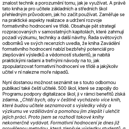
znalost technik a porozumění tomu, jak je využívat. A právě
tato kniha je pro učitele základních a středních škol
přehledným průvodcem, jak ho začít používat. Zaměřuje se
na praktické aspekty realizace a udržení rozvoje
formativního hodnocení ve třídě. Obsahuje pět strategií
rozpracovaných v samostatných kapitolách, které zahrnují
pozadí výzkumu, techniky a další návrhy. Řada světových
odborníků ve svých recenzích uvedla, že kniha Zavádění
formativního hodnocení nabízí bezbřehý potenciál pro
zlepšování výsledků a vědomostí studentů, je nabitá
praktickými radami a trefnými návody na to, jak
zpopularizovat formativní hodnocení ve třídě a jakýkoliv
učitel v ní nalezne moře nápadů.
Nyní dostanou možnost seznámit se s touto odbornou
publikací také čeští učitelé. 500 škol, které se zapojily do
Programu podpory digitalizace škol, ji v rámci benefitů získá
zdarma.
„Chtěl bych, aby v češtině vycházelo více knih,
které budou učitele seznamovat s výsledky vědy a
výzkumu ve vzdělávání a pomohou jim zlepšit i ulehčit
jejich práci. Proto jsem se rozhodl takové knihy
nekomerčně vydávat. Formativní hodnocení je dnes již
prověřenou metodou, která zlepšuje výsledky studentů, a