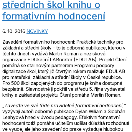
středních škol knihu o
formativním hodnocení
6. 10. 2016
NOVINKY
Zavádění formativního hodnocení: Praktické techniky pro
základní a střední školy – to je odborná publikace, kterou v
těchto dnech vydává Martin Roman a nezisková
organizace EDUkační LABoratoř (EDULAB). Projekt Čtení
pomáhá se stal novým partnerem Programu podpory
digitalizace škol, který již čtvrtým rokem realizuje EDULAB
pro mateřské, základní a střední školy v České republice.
Pro 500 škol zapojených do programu je kniha dostupná
bezplatně. Slavnostně ji pokřtil ve středu 5. října vydavatel
knihy a zakladatel projektu Čtení pomáhá Martin Roman.
„Zaveďte ve své třídě pravidelné formativní hodnocení,“
vyzývají autoři odborné publikace Dylan Wiliam a Siobhán
Leahyová hned v úvodu pedagogy. Efektivní formativní
hodnocení totiž pomáhá učitelům udělat důležitá rozhodnutí
ve výuce, ale jeho zavedení do praxe vyžaduje hlubokou