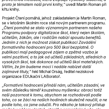
proto je tématem naší první knihy,“
uvedl Martin Roman při
křtu knihy.
Projekt Čtení pomáhá, jehož zakladatelem je Martin Roman,
se v letošním školním roce stal novým partnerem programu.
„Čtení pomáhá se stalo významným partnerem našeho
Programu podpory digitalizace škol, který nejen školám,
učitelům, žákům, ale i rodičům nabízí spoustu benefitů.
Jedním z nich je možnost získat publikaci Zavádění
formativního hodnocení pro 500 škol bezplatně. O
publikaci mají pedagogové zájem a zpětná vazba je
velmi pozitivní, a to jak od učitelů základních, středních a
vysokých škol, tak dokonce od učitelů škol mateřských.
Věřím, že jim budeme moci i nadále nabízet další
zajímavé tituly,“
řekl Michal Orság, ředitel neziskové
organizace EDUkační LABoratoř.
„Formativní hodnocení přináší nám, učitelům zásadní, ve
svém důsledku téměř kouzelnou myšlenku: obrací totiž
naši pozornost k tomu, abychom se rozhodovali podle
toho, co se žáci na našich hodinách skutečně naučili, a ne
podle toho, co jsme odučili. Pro někoho je takový přístup