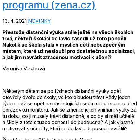
programu (zena.cz)
13. 4. 2021
NOVINKY
Přestože distanční výuka stále ještě na všech školách
trvá, někteří školáci do lavic zasedli už toto pondělí.
Nakolik se škola stala v myslích dětí nebezpečným
místem, které už neslouží pro dostatečnou socializaci,
a jak jim navrátit ztracenou motivaci k učení?
Veronika Vlachová
.
Některým dětem se po týdnech distanční výuky opět
otevřely dveře do školy, ve které budou trávit vždy jeden
týden, než se opět na následujících sedm dní přesunou před
obrazovku monitoru. Jak se změnilo jejich vnímání výuky za
tu dobu, co ji musely trávit distančně, a co by si měli učitelé
a školy z této situace odnést i do budoucna? A jak vlastně
motivovat k učení ty, kteří se do lavic doposud nevrátili?