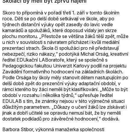
Školáci by měli být zprvu hájeni
Skoro to připomíná v pořadí třetí 1. září v tomto školním
roce. Děti se po delší době setkávají ve škole, aby po
týdnech distanční výuky opět zasedly do lavic vedle
kamarádů a spolužáků, které doposud vídaly jen skrze
plochu monitoru. „Přestože se většina žáků těší zpět, může
u nich v souvislosti s návratem přicházet i kvůli mediální
prezentaci strach. Škola či spolužáci pro ně představují
nebezpečí, riziko nákazy,“ podotýká Michal Orság, kreativní
ředitel EDUkační LABoratoře, který se společně s
Pedagogickou fakultou Univerzit Karlovy podílí na projektu
Zavádění formativního hodnocení na základních školách.
Podle Orsága by školy měly stanovit dětem nastupujícím po
delší době zpět do prezenční výuky adaptační období, v
rámci kterého by žáci neměli být klasifikováni. „Může to být
období v rozsahu i několika týdnů,“ upřesňuje ředitel
EDULAB s tím, že známky nejsou v této výjimečné situaci
důležitým parametrem. „Důkazy o učení žáků lze získávat i
jinak a dobří učitelé se opravdu nemusí bát, že by neměli
dostatek podkladů pro závěrečné hodnocení,“ dodává.
Barbora Stibor, výkonná manažerka společnosti