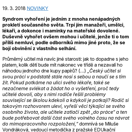
19. 3. 2018
NOVINKY
Syndrom vyhoření je jedním z mnoha nenápadných
prokletí současného světa. Trpí jím manažeři, umělci,
lékaři, a dokonce i maminky na mateřské dovolené.
Duševně vyhořet ovšem mohou i učitelé, jenže ti o tom
příliš nemluví, podle odborníků mimo jiné proto, že se
bojí obvinění z vlastního selhání.
Průměrný učitel má navíc jiné starosti: jak to dopadne s jeho
platem, kolik dětí bude mít nakonec ve třídě a nezavalí ho
náhodou jednoho dne kupy papírů? (…)
„Český učitel si
svou práci v podstatě stále nosí s sebou a naučí se s tím
žít. Pokud potkáme na ulici svého lékaře, také se
nezačneme svlékat a žádat ho o vyšetření, proč tedy
učitelé dovolí, aby s nimi rodiče řešili problémy
související se školou kdekoli a kdykoli je potkají? Rodič si
takovým rozhovorem uleví, vyřeší věci týkající se svého
osobního života, ale učitele zatlačí zpět „do práce“ a ten
bude potřebovat další část svého volného času na návrat
do mimopracovního rozpoložení,“
domnívá se Miluše
Vondráková, vedoucí metodička z pražské EDUkační