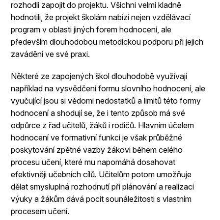
rozhodli zapojit do projektu. Všichni velmi kladně
hodnotili, že projekt školám nabízí nejen vzdělávací
program v oblasti jiných forem hodnocení, ale
především dlouhodobou metodickou podporu při jejich
zavádění ve své praxi.
Některé ze zapojených škol dlouhodobě využívají
například na vysvědčení formu slovního hodnocení, ale
vyučující jsou si vědomi nedostatků a limitů této formy
hodnocení a shodují se, že i tento způsob má své
odpůrce z řad učitelů, žáků i rodičů. Hlavním účelem
hodnocení ve formativní funkci je však průběžné
poskytování zpětné vazby žákovi během celého
procesu učení, které mu napomáhá dosahovat
efektivněji učebních cílů. Učitelům potom umožňuje
dělat smysluplná rozhodnutí při plánování a realizaci
výuky a žákům dává pocit sounáležitosti s vlastním
procesem učení.