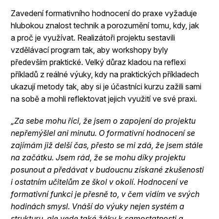
Zavedení formativního hodnocení do praxe vyžaduje
hlubokou znalost technik a porozumění tomu, kdy, jak
a proč je využívat. Realizátoři projektu sestavili
vzdělávací program tak, aby workshopy byly
především praktické. Velký důraz kladou na reflexi
příkladů z reálné výuky, kdy na praktických příkladech
ukazují metody tak, aby si je účastníci kurzu zažili sami
na sobě a mohli reflektovat jejich využití ve své praxi.
„Za sebe mohu říci, že jsem o zapojení do projektu
nepřemýšlel ani minutu. O formativní hodnocení se
zajímám již delší čas, přesto se mi zdá, že jsem stále
na začátku. Jsem rád, že se mohu díky projektu
posunout a předávat v budoucnu získané zkušenosti
i ostatním učitelům ze škol v okolí. Hodnocení ve
formativní funkci je přesně to, v čem vidím ve svých
hodinách smysl. Vnáší do výuky nejen systém a
strukturu, ale vede také žáky k samostatnosti a