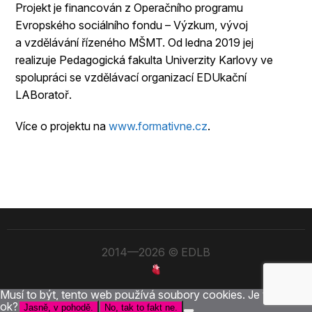
Projekt je financován z Operačního programu
Evropského sociálního fondu – Výzkum, vývoj
a vzdělávání řízeného MŠMT. Od ledna 2019 jej
realizuje Pedagogická fakulta Univerzity Karlovy ve
spolupráci se vzdělávací organizací EDUkační
LABoratoř.
Více o projektu na
www.formativne.cz
.
2014—2026 © EDLB
Musí to být, tento web používá soubory cookies. Je to po vás
ok?
Jasně, v pohodě.
No, tak to fakt ne.