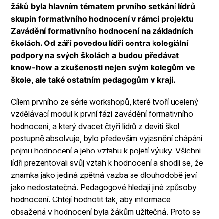
žáků byla hlavním tématem prvního setkání lídrů
skupin formativního hodnocení v rámci projektu
Zavádění formativního hodnocení na základních
školách. Od září povedou lídři centra kolegiální
podpory na svých školách a budou předávat
know-how a zkušenosti nejen svým kolegům ve
škole, ale také ostatním pedagogům v kraji.
Cílem prvního ze série workshopů, které tvoří ucelený
vzdělávací modul k první fázi zavádění formativního
hodnocení, a který dvacet čtyři lídrů z devíti škol
postupně absolvuje, bylo především vyjasnění chápání
pojmu hodnocení a jeho vztahu k pojetí výuky. Všichni
lídři prezentovali svůj vztah k hodnocení a shodli se, že
známka jako jediná zpětná vazba se dlouhodobě jeví
jako nedostatečná. Pedagogové hledají jiné způsoby
hodnocení. Chtějí hodnotit tak, aby informace
obsažená v hodnocení byla žákům užitečná. Proto se