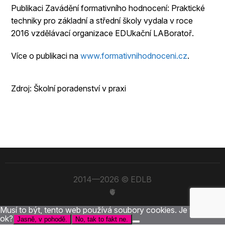
Publikaci Zavádění formativního hodnocení: Praktické
techniky pro základní a střední školy vydala v roce
2016 vzdělávací organizace EDUkační LABoratoř.
Více o publikaci na
www.formativnihodnoceni.cz
.
Zdroj: Školní poradenství v praxi
2014—2026 © EDLB
🫀
Musí to být, tento web používá soubory cookies. Je to po vás
ok?
Jasně, v pohodě.
No, tak to fakt ne.