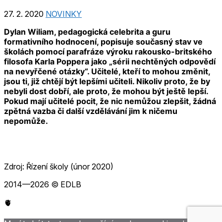
27. 2. 2020
NOVINKY
Dylan Wiliam, pedagogická celebrita a guru
formativního hodnocení, popisuje současný stav ve
školách pomocí parafráze výroku rakousko-britského
filosofa Karla Poppera jako „sérii nechtěných odpovědí
na nevyřčené otázky“. Učitelé, kteří to mohou změnit,
jsou ti, již chtějí být lepšími učiteli. Nikoliv proto, že by
nebyli dost dobří, ale proto, že mohou být ještě lepší.
Pokud mají učitelé pocit, že nic nemůžou zlepšit, žádná
zpětná vazba či další vzdělávání jim k ničemu
nepomůže.
Zdroj: Řízení školy (únor 2020)
2014—2026 © EDLB
🫀