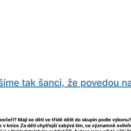
šíme tak šanci, že povedou na
i večeři? Mají se děti ve třídě dělit do skupin podle výkon
e v knize
Za děti chytřejší
zabývá tím, co významně ovlivňu