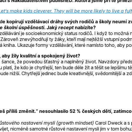
 s Nakladatelstvím publishED. Autora jsme při té příležit
Let’s make kids cleverer. They will be more likely to live a ful
kle kopírují vzdělávací dráhy svých rodičů a školy neumí z
ve školní úspěšnosti
. Jaký
recept
nabízíte?
vzdělávání je socioekonomický status rodičů. I když to možná 
Zároveň znevýhodňují ty žáky, kteří mají nejtěžší vstupní podm
kniha. Ukazuje formy vzdělávání, které namísto toho, aby pom
aby žily kvalitní a spokojený život?
 je šance, že povedou šťastný a naplněný život. Navzdory předst
latí, že kdo je chytřejší, ten bude déle žít a těšit se lepším
e nižší. Chytřejší jedinec bude kreativnější, svědomitější a zda
 příliš změnit.“ nesouhlasilo 52 % českých dětí, zatímco v
ůstového nastavení mysli (growth mindset)
Carol Dweck a s p
zvíjet, nicméně samotné růstové nastavení mysli jim v tom bo