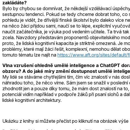
zakládáte?
Bylo by chybou se domnívat, že někdejší vzdělávací úspěchy 
sestupnou tendenci. Pokud se tedy chceme dobrat toho, co s
pohledu je vidět, že dřívější finské školství bylo daleko ví
na něco žáci přijdou sami, naučí se to lépe, explicitní vyučov
naučit začátečníka, je výuka pod vedením učitele. Ta trvá tak
zcela. Navzdory představám proponentů objevitelského modelu 
proto, že lidská kognitivní kapacita je striktně omezená. Je 
problémy, které mají žáci řešit, komplexní, nemohou dělat ob
tomuto tématu lze najít na
https://www.aft.org/sites/default/fi
Vlna vzrušení ohledně umělé inteligence a ChatGPT dora
obzoru? A do jaké míry změní dostupnost umělé intelige
My lidé se stáváme chytřejšími tím, čím víc znalostí v nás do
náhradou toho, že něco víme. Sám jsem se snažil v poslední
zhodnotit jen a pouze díky tomu, že mám dost znalostí na to
potenciál vidím například v podpoře žáků při psaní slohů a da
lidské kognitivní architektury.
Ukázku z knihy si můžete přečíst po kliknutí na obrázek výše