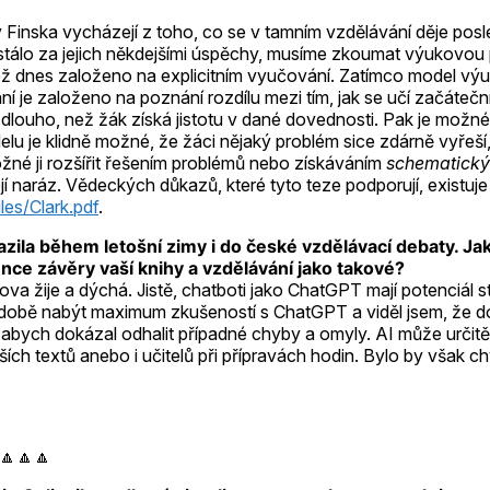
Finska vycházejí z toho, co se v tamním vzdělávání děje posle
tálo za jejich někdejšími úspěchy, musíme zkoumat výukovou p
ce než dnes založeno na explicitním vyučování. Zatímco model 
ání je založeno na poznání rozdílu mezi tím, jak se učí začáteč
 dlouho, než žák získá jistotu v dané dovednosti. Pak je možné
je klidně možné, že žáci nějaký problém sice zdárně vyřeší, al
možné ji rozšířit řešením problémů nebo získáváním
schematický
ojí naráz. Vědeckých důkazů, které tyto teze podporují, existuj
les/Clark.pdf
.
zila během letošní zimy i do české vzdělávací debaty. Ja
nce závěry vaší knihy a vzdělávání jako takové?
slova žije a dýchá. Jistě, chatboti jako ChatGPT mají potenciál
 době nabýt maximum zkušeností s ChatGPT a viděl jsem, že do
, abych dokázal odhalit případné chyby a omyly. AI může určit
lších textů anebo i učitelů při přípravách hodin. Bylo by však 
 🔼🔼🔼