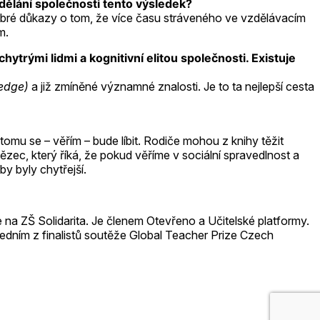
vzdělání společnosti tento výsledek?
 dobré důkazy o tom, že více času stráveného ve vzdělávacím
ím.
ytrými lidmi a kognitivní elitou společnosti. Existuje
ledge)
a již zmíněné významné znalosti. Je to ta nejlepší cesta
 tomu se – věřím – bude líbit. Rodiče mohou z knihy těžit
zec, který říká, že pokud věříme v sociální spravedlnost a
y byly chytřejší.
e na ZŠ Solidarita. Je členem Otevřeno a Učitelské platformy.
jedním z finalistů soutěže Global Teacher Prize Czech