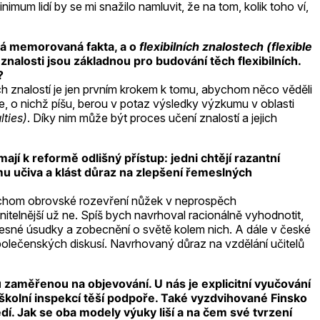
nimum lidí by se mi snažilo namluvit, že na tom, kolik toho ví,
tá memorovaná fakta, a o
flexibilních znalostech (flexible
nalosti jsou základnou pro budování těch flexibilních.
?
ních znalostí je jen prvním krokem k tomu, abychom něco věděli
gie, o nichž píšu, berou v potaz výsledky výzkumu v oblasti
lties)
. Díky nim může být proces učení znalostí a jejich
jí k reformě odlišný přístup: jedni chtějí razantní
mu učiva a klást důraz na zlepšení řemeslných
 bychom obrovské rozevření nůžek v neprospěch
telnější už ne. Spíš bych navrhoval racionálně vyhodnotit,
esné úsudky a zobecnění o světě kolem nich. A dále v české
polečenských diskusí. Navrhovaný důraz na vzdělání učitelů
 zaměřenou na objevování. U nás je explicitní vyučování
 školní inspekcí těší podpoře. Také vyzdvihované Finsko
í. Jak se oba modely výuky liší a na čem své tvrzení