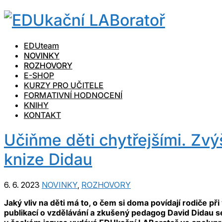
EDUteam
NOVINKY
ROZHOVORY
E-SHOP
KURZY PRO UČITELE
FORMATIVNÍ HODNOCENÍ
KNIHY
KONTAKT
Učiňme děti chytřejšími. Zvý
knize Didau
6. 6. 2023
NOVINKY
,
ROZHOVORY
Jaký vliv na děti má to, o čem si doma povídají rodiče př
publikací o vzdělávání a zkušený pedagog David Didau s