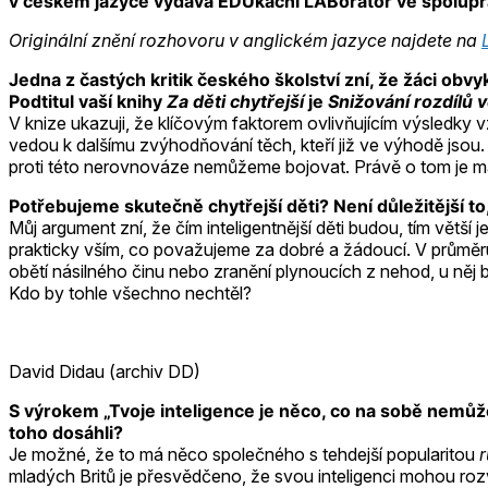
v českém jazyce vydává EDUkační LABoratoř ve spolupráci
Originální znění rozhovoru v anglickém jazyce najdete na
Jedna z častých kritik českého školství zní, že žáci obvy
Podtitul vaší knihy
Za děti chytřejší
je
Snižování rozdílů 
V knize ukazuji, že klíčovým faktorem ovlivňujícím výsledky 
vedou k dalšímu zvýhodňování těch, kteří již ve výhodě jsou. 
proti této nerovnováze nemůžeme bojovat. Právě o tom je má 
Potřebujeme skutečně chytřejší děti? Není důležitější to, 
Můj argument zní, že čím inteligentnější děti budou, tím větší
prakticky vším, co považujeme za dobré a žádoucí. V průměru p
obětí násilného činu nebo zranění plynoucích z nehod, u něj bud
Kdo by tohle všechno nechtěl?
David Didau (archiv DD)
S výrokem „Tvoje inteligence je něco, co na sobě nemůžeš
toho dosáhli?
Je možné, že to má něco společného s tehdejší popularitou
r
mladých Britů je přesvědčeno, že svou inteligenci mohou ro