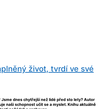
plněný život, tvrdí ve své
u? Jsme dnes chytřejší než lidé před sto lety? Autor
je naši schopnost učit se a myslet. Knihu aktuálně