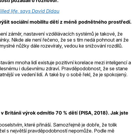
osti požádali o rozhovor.
filled life, says David Didau
výšit sociální mobilitu dětí z méně podnětného prostředí.
není záměr, nastavení vzdělávacích systémů je takové, že
ínky. Nikde ale není řečeno, že se s tím nedá pohnout ani že
yslné nůžky dále rozevíraly, vedou ke snižování rozdílů.
avám mnoha lidí existuje pozitivní korelace mezi inteligencí a
u tělesnému i duševnímu zdraví. Pravděpodobnost, že se stane
tnější ve vedení lidí. A také by o sobě řekl, že je spokojený.
 Británii výrok odmítlo 70 % dětí (PISA, 2018). Jak jste
oselstvím, které přináší. Samozřejmě je dobře, že tolik
hužel s největší pravděpodobností nepomůže. Podle mě