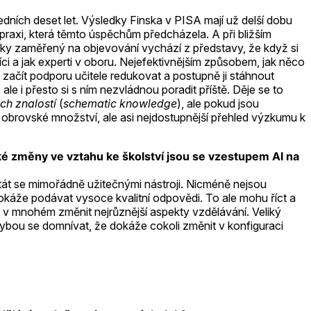
dních deset let. Výsledky Finska v PISA mají už delší dobu
raxi, která těmto úspěchům předcházela. A při bližším
výuky zaměřený na objevování vychází z představy, že když si
níci a jak experti v oboru. Nejefektivnějším způsobem, jak něco
 začít podporu učitele redukovat a postupně ji stáhnout
e i přesto si s ním nezvládnou poradit příště. Děje se to
ch znalostí
(
schematic knowledge
), ale pokud jsou
e obrovské množství, ale asi nejdostupnější přehled výzkumu k
ké změny ve vztahu ke školství jsou se vzestupem AI na
 stát se mimořádně užitečnými nástroji. Nicméně nejsou
káže podávat vysoce kvalitní odpovědi. To ale mohu říct a
ě v mnohém změnit nejrůznější aspekty vzdělávání. Veliký
chybou se domnívat, že dokáže cokoli změnit v konfiguraci