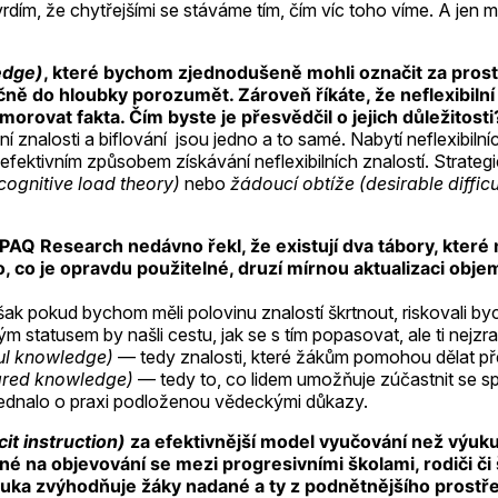
vrdím, že chytřejšími se stáváme tím, čím víc toho víme. A jen mi
ledge)
, které bychom zjednodušeně mohli označit za pros
ě do hloubky porozumět. Zároveň říkáte, že neflexibilní z
orovat fakta. Čím byste je přesvědčil o jejich důležitosti
í znalosti a biflování jsou jedno a to samé. Nabytí neflexibil
neefektivním způsobem získávání neflexibilních znalostí. Strate
(cognitive load theory)
nebo
žádoucí obtíže (desirable difficu
Q Research nedávno řekl, že existují dva tábory, které ma
, co je opravdu použitelné, druzí mírnou aktualizaci obje
Avšak pokud bychom měli polovinu znalostí škrtnout, riskovali
atusem by našli cestu, jak se s tím popasovat, ale ti nejzrani
ul knowledge)
— tedy znalosti, které žákům pomohou dělat př
hared knowledge)
— tedy to, co lidem umožňuje zúčastnit se s
jednalo o praxi podloženou vědeckými důkazy.
cit instruction)
za efektivnější model vyučování než výuku
é na objevování se mezi progresivními školami, rodiči či
uka zvýhodňuje žáky nadané a ty z podnětnějšího prostřed