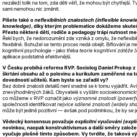
nezáleží tolik na tom, zda děti věří, že mohou být chytřejší. T
sami nemohou nic změnit.
Píšete také o
neflexibilních znalostech (inflexible know
knowledge)
, díky kterým problematice dokážeme skutečn
Přesto některé děti, rodiče a pedagogy trápí nutnost mem
Řekl bych, že nedorozumění zde vzniká z omylu, že neflexibiln
flexibilně. Bohužel se tento proces nedá obejít. Biflování je 
kognitivní psychologie – jako třeba
teorie kognitivní zátěže 
aplikace podstatně efektivnější.
V Česku probíhá reforma RVP. Sociolog Daniel Prokop z PA
škrtání obsahu až o polovinu a kurikulum zaměřené na to
dovedností učitelů. Kam byste se zařadil vy?
Bez dobré znalosti detailů není snadné se k tomu vyjádřit. 
znevýhodněných žáků. Obyvatelé s vyšším socioekonomickým st
co můžeme v RVP označit jako
významné znalosti (powerf
společnosti identifikovat
nejvíce sdílené znalosti (widely s
může být jedině pozitivní — avšak pod podmínkou, že by se 
Vědecký konsensus považuje
explicitní vyučování (expli
novinkou, naopak konstruktivismus a další směry založen
vyučuje plošně tímto způsobem. Vy tvrdíte, že taková vý