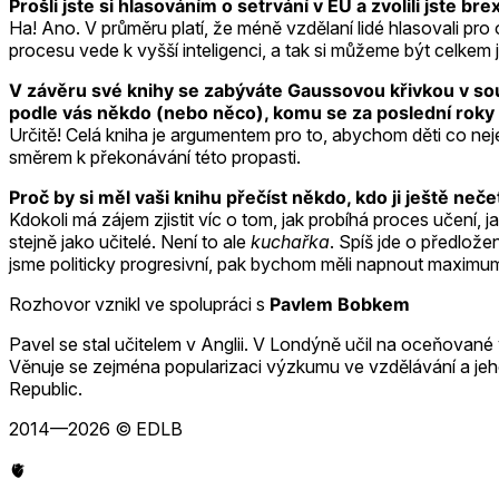
Prošli jste si hlasováním o setrvání v EU a zvolili jste b
Ha! Ano. V průměru platí, že méně vzdělaní lidé hlasovali pr
procesu vede k vyšší inteligenci, a tak si můžeme být celkem 
V závěru své knihy se zabýváte Gaussovou křivkou v souvi
podle vás někdo (nebo něco), komu se za poslední roky 
Určitě! Celá kniha je argumentem pro to, abychom děti co nejef
směrem k překonávání této propasti.
Proč by si měl vaši knihu přečíst někdo, kdo ji ještě neče
Kdokoli má zájem zjistit víc o tom, jak probíhá proces učení, j
stejně jako učitelé. Není to ale
kuchařka
. Spíš jde o předlož
jsme politicky progresivní, pak bychom měli napnout maximu
Rozhovor vznikl ve spolupráci s
Pavlem Bobkem
Pavel se stal učitelem v Anglii. V Londýně učil na oceňované 
Věnuje se zejména popularizaci výzkumu ve vzdělávání a jeho
Republic.
2014—2026 © EDLB
🫀