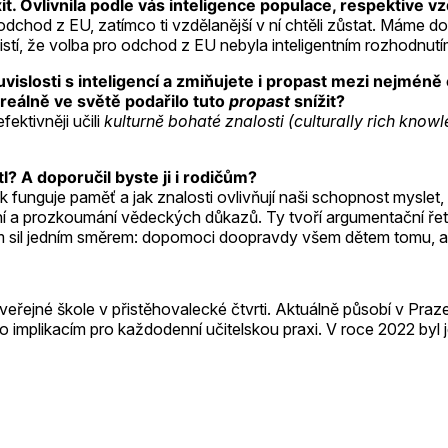
rexit. Ovlivnila podle vás inteligence populace, respektive 
o odchod z EU, zatímco ti vzdělanější v ní chtěli zůstat. Máme
jistí, že volba pro odchod z EU nebyla inteligentním rozhodnut
slosti s inteligencí a zmiňujete i propast mezi nejméně ch
reálně ve světě podařilo tuto
propast
snížit?
ektivněji učili
kulturně bohaté znalosti (culturally rich know
tl? A doporučil byste ji i rodičům?
ak funguje paměť a jak znalosti ovlivňují naši schopnost myslet,
ení a prozkoumání vědeckých důkazů. Ty tvoří argumentační řetě
m sil jedním směrem: dopomoci doopravdy všem dětem tomu, ab
veřejné škole v přistěhovalecké čtvrti. Aktuálně působí v Praz
 implikacím pro každodenní učitelskou praxi. V roce 2022 byl 