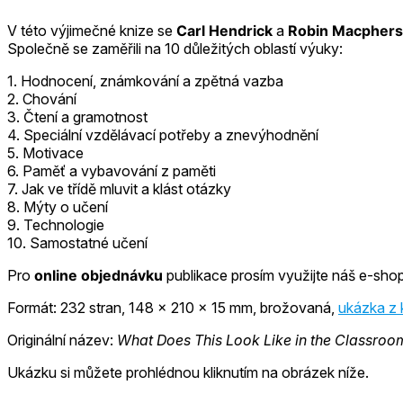
V této výjimečné knize se
Carl Hendrick
a
Robin Macpher
Společně se zaměřili na 10 důležitých oblastí výuky:
1. Hodnocení, známkování a zpětná vazba
2. Chování
3. Čtení a gramotnost
4. Speciální vzdělávací potřeby a znevýhodnění
5. Motivace
6. Paměť a vybavování z paměti
7. Jak ve třídě mluvit a klást otázky
8. Mýty o učení
9. Technologie
10. Samostatné učení
Pro
online objednávku
publikace prosím využijte náš e-sho
Formát: 232 stran, 148 x 210 x 15 mm, brožovaná,
ukázka z 
Originální název:
What Does This Look Like in the Classro
Ukázku si můžete prohlédnou kliknutím na obrázek níže.