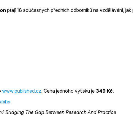
son
ptají 18 současných předních odborníků na vzdělávání, jak p
p
www.published.cz
. Cena jednoho výtisku je
349 Kč.
knihy
.
om? Bridging The Gap Between Research And Practice