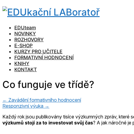
EDUteam
NOVINKY
ROZHOVORY
E-SHOP
KURZY PRO UČITELE
FORMATIVNÍ HODNOCENÍ
KNIHY
KONTAKT
Co funguje ve třídě?
← Zavádění formativního hodnocení
Responzivní výuka →
Každý rok jsou publikovány tisíce výzkumných zpráv, které se
výzkumů stojí za to investovat svůj čas
? A jak náročné je