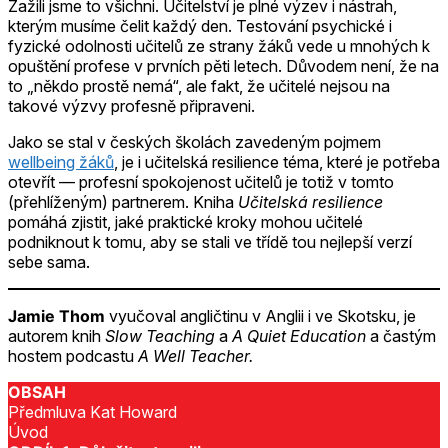
Zažili jsme to všichni. Učitelství je plné výzev i nástrah,
kterým musíme čelit každý den. Testování psychické i
fyzické odolnosti učitelů ze strany žáků vede u mnohých k
opuštění profese v prvních pěti letech. Důvodem není, že na
to „někdo prostě nemá“, ale fakt, že učitelé nejsou na
takové výzvy profesně připraveni.
Jako se stal v českých školách zavedeným pojmem
wellbeing žáků
, je i učitelská resilience téma, které je potřeba
otevřít — profesní spokojenost učitelů je totiž v tomto
(přehlíženým) partnerem. Kniha
Učitelská resilience
pomáhá zjistit, jaké praktické kroky mohou učitelé
podniknout k tomu, aby se stali ve třídě tou nejlepší verzí
sebe sama.
Jamie Thom
vyučoval angličtinu v Anglii i ve Skotsku, je
autorem knih
Slow Teaching
a
A Quiet Education
a častým
hostem podcastu
A Well Teacher.
OBSAH
Předmluva Kat Howard
Úvod