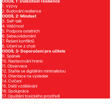
ODDÍL 1: Důležitost resilience
1. Výzvy
2. Budování resilience
ODDÍL 2: Mindset
3. Self-talk
4. Vděčnost
5. Podpora ostatních
6. Sebeuvědomění
7. Řešení konfliktů
8. Učení se z chyb
ODDÍL 3: Doporučení pro učitele
9. Spánek
10. Nastavování hranic
11. Observace
12. Staňte se digitálním minimalistou
13. Orientace na výsledek
14. Cvičení
15. Další vzdělávání
16. Spolupráce
17. Opuštění toxického prostředí