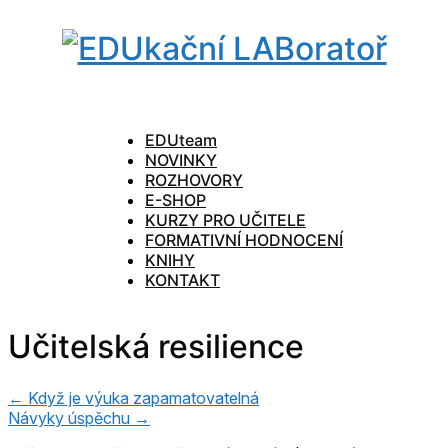
EDUteam
NOVINKY
ROZHOVORY
E-SHOP
KURZY PRO UČITELE
FORMATIVNÍ HODNOCENÍ
KNIHY
KONTAKT
Učitelská resilience
← Když je výuka zapamatovatelná
Návyky úspěchu →