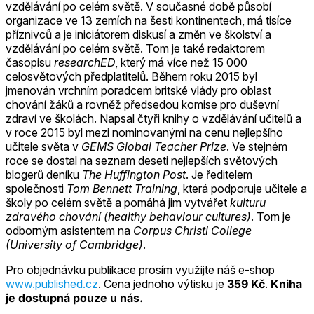
vzdělávání po celém světě. V současné době působí
organizace ve 13 zemích na šesti kontinentech, má tisíce
příznivců a je iniciátorem diskusí a změn ve školství a
vzdělávání po celém světě. Tom je také redaktorem
časopisu
researchED
, který má více než 15 000
celosvětových předplatitelů. Během roku 2015 byl
jmenován vrchním poradcem britské vlády pro oblast
chování žáků a rovněž předsedou komise pro duševní
zdraví ve školách. Napsal čtyři knihy o vzdělávání učitelů a
v roce 2015 byl mezi nominovanými na cenu nejlepšího
učitele světa v
GEMS Global Teacher Prize
. Ve stejném
roce se dostal na seznam deseti nejlepších světových
blogerů deníku
The Huffington Post
. Je ředitelem
společnosti
Tom Bennett Training
, která podporuje učitele a
školy po celém světě a pomáhá jim vytvářet
kulturu
zdravého chování (healthy behaviour cultures)
. Tom je
odborným asistentem na
Corpus Christi College
(University of Cambridge)
.
Pro objednávku publikace prosím využijte náš e-shop
www.published.cz
. Cena jednoho výtisku je
359 Kč
.
Kniha
je dostupná pouze u nás.