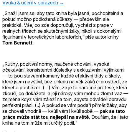
Výuka & učení v obrazech →
„Snažil jsem se, aby tato kniha byla jasná, pochopitelná a
pokud možno podložená důkazy — především ale
praktická. Vše, co zde doporučuji, vychází z praxe v
reálných třídách se skutečnými žáky, nikoli s dokonalými
figurínami v teoretických laboratořích,“ píše autor knihy
Tom Bennett
.
„Rutiny, pozitivní normy, naučené chování, vysoká
očekávání, konsistentní důsledky s exkluzivními výjimkami
— to jsou stavební kameny každé efektivní třídy a školy,
které jsem navštívil, bez ohledu na věk žáků či prostředí, ze
kterého pocházeli. (…) Vím, že je to náročná profese, která
zkouší, co dokážete, a její nároky vám mohou zlomit vaz —
zejména když vám záleží na tom, abyste odváděli opravdu
perfektní práci. (..) A pokud se vám podaří přimět žáky, aby
se chovali vhodně — kvůli vám i kvůli sobě —
pak se tato
práce může stát tou nejlepší na světě
. Doufám, že i tato
kniha na tom může mít určitý podíl.“