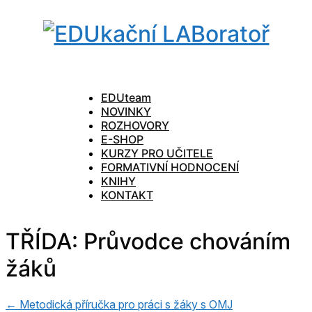
EDUteam
NOVINKY
ROZHOVORY
E-SHOP
KURZY PRO UČITELE
FORMATIVNÍ HODNOCENÍ
KNIHY
KONTAKT
TŘÍDA: Průvodce chováním
žáků
← Metodická příručka pro práci s žáky s OMJ