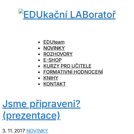
EDUteam
NOVINKY
ROZHOVORY
E-SHOP
KURZY PRO UČITELE
FORMATIVNÍ HODNOCENÍ
KNIHY
KONTAKT
Jsme připraveni?
(prezentace)
3. 11. 2017
NOVINKY