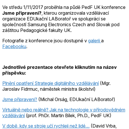
Ve středu 1/11/2017 proběhla na půdě PedF UK konference
Jsme připraveni?
, kterou organizovala vzdělávací
organizace EDUkační LABoratoř ve spolupráci se
společností Samsung Electronics Czech and Slovak pod
záštitou Pedagogické fakulty UK.
Fotografie z konference jsou dostupné v
galerii
a
Facebooku
.
Jednotlivé prezentace otevřete kliknutím na název
příspěvku:
Plnění opatření Strategie digitálního vzdělávání
(Mgr.
Jaroslav Fidrmuc, náměstek ministra školství)
Jsme připraveni?
(Michal Orság, EDUkační LABoratoř)
Virtuálně nebo reálně? Jak na technologie v přírodovědném
vzdělávání
(prof. PhDr. Martin Bílek, Ph.D., PedF UK)
V době, kdy se stroje učí rychleji než lidé…
(David Vrba,